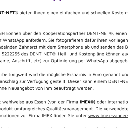
NT-NET®
bieten Ihnen einen einfachen und schnellen Kosten
SBH können über den Kooperationspartner DENT-NET®, einen
r WhatsApp anfordern. Sie fotografieren dafür ihren vorliege
delnden Zahnarzt mit dem Smartphone ab und senden das B
 5222255 des DENT-NET®. Heil- und Kostenpläne können auc
Name, Anschrift, etc) zur Optimierung per WhatsApp abgege
beitungszeit wird die mögliche Ersparnis in Euro genannt und
ranschlag zur Verfügung gestellt. Dieser kann einem DENT-N
ohne Neuangebot von ihm beauftragt werden.
 wahlweise aus Essen (von der Firma
IMEX®
) oder internati
Produkt umfangreiches Qualitätsmanagement. Die verwendete
rmationen zur Firma IMEX finden Sie unter
www.imex-zahners