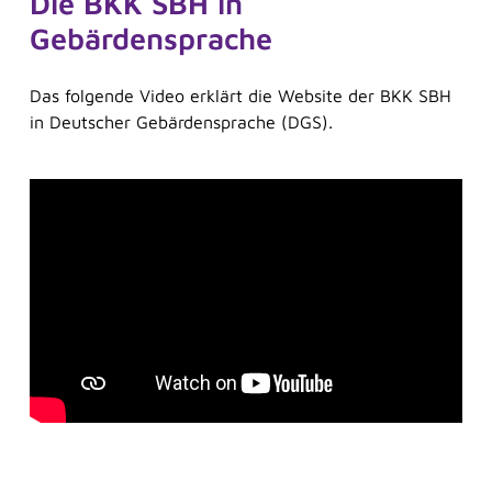
Die BKK SBH in
Gebärdensprache
Das folgende Video erklärt die Website der BKK SBH
in Deutscher Gebärdensprache (DGS).
Frag Sina
Unsere digitaler Assistentin Sina berät Sie
jederzeit ganz ohne Wartezeit. Sie versteht zwar
noch nicht alles perfekt, lernt aber ständig dazu.
Herzlich willkommen bei der BKK SBH! Wie
kann ich Ihnen helfen?