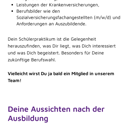
Ausbildungsjahr: 1.293,26 Euro
Leistungen der Krankenversicherungen,
Jahres
Ausbildungsjahr: 1.343,20 Euro
Berufsbilder wie den
Ausbildungsjahr: 1.389,02 Euro
Sozialversicherungsfachangestellten (m/w/d) und
Anforderungen an Auszubildende.
32* Urlaubstage, sowie Urlaubs- und
Weihnachtsgeld
Dein Schülerpraktikum ist die Gelegenheit
Nach der Ausbildung besteht ein Anspruch auf
herauszufinden, was Dir liegt, was Dich interessiert
Altersvorsorge
und was Dich begeistert. Besonders für Deine
Individuelle Fort- und Weiterbildung
zukünftige Berufswahl.
Vielleicht wirst Du ja bald ein Mitglied in unserem
Team!
*30 Tage Urlaub + 24.12. des Jahres und 31.12. des
Jahres
Deine Aussichten nach der
Ausbildung