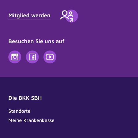
Mitglied werden
Frag Sina
Besuchen Sie uns auf
Unsere digitaler Assistentin Sina berät Sie
jederzeit ganz ohne Wartezeit. Sie versteht zwar
noch nicht alles perfekt, lernt aber ständig dazu.
Herzlich willkommen bei der BKK SBH! Wie
Die BKK SBH
kann ich Ihnen helfen?
Standorte
Meine Krankenkasse