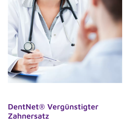
Frag Sina
Sina
DentNet® Vergünstigter
Zahnersatz
Frag Sina
Unsere digitaler Assistentin Sina berät Sie