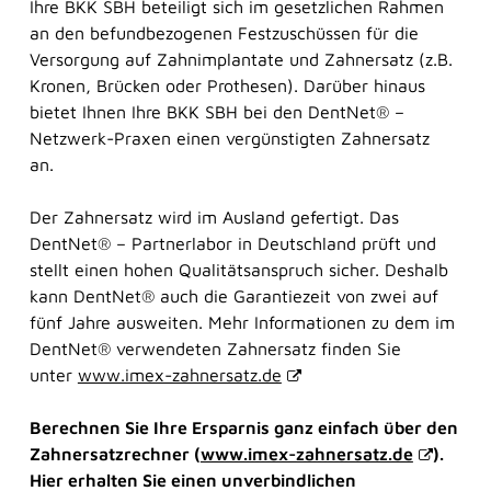
Ihre BKK SBH beteiligt sich im gesetzlichen Rahmen
jederzeit ganz ohne Wartezeit. Sie versteht zwar
an den befundbezogenen Festzuschüssen für die
noch nicht alles perfekt, lernt aber ständig dazu.
Versorgung auf Zahnimplantate und Zahnersatz (z.B.
Kronen, Brücken oder Prothesen). Darüber hinaus
bietet Ihnen Ihre BKK SBH bei den DentNet® –
Herzlich willkommen bei der BKK SBH! Wie
Netzwerk-Praxen einen vergünstigten Zahnersatz
kann ich Ihnen helfen?
an.
Der Zahnersatz wird im Ausland gefertigt. Das
DentNet® – Partnerlabor in Deutschland prüft und
stellt einen hohen Qualitätsanspruch sicher. Deshalb
kann DentNet® auch die Garantiezeit von zwei auf
fünf Jahre ausweiten. Mehr Informationen zu dem im
DentNet® verwendeten Zahnersatz finden Sie
unter
www.imex-zahnersatz.de
Berechnen Sie Ihre Ersparnis ganz einfach über den
Zahnersatzrechner (
www.imex-zahnersatz.de
)
.
Hier erhalten Sie einen unverbindlichen