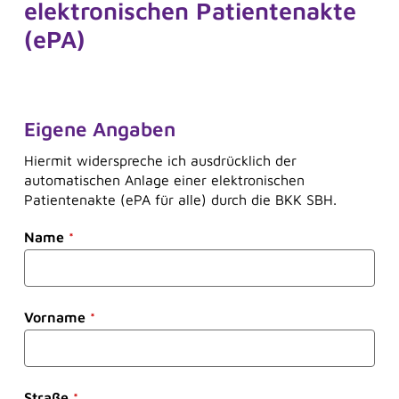
elektronischen Patientenakte
(ePA)
Eigene Angaben
Hiermit
widerspreche
ich
ausdrücklich
der
automatischen
Anlage
einer
elektronischen
Frag Sina
Sina
Patientenakte
(ePA
für a
lle)
durch
die BKK SBH
.
Name
*
Vorname
*
Straße
*