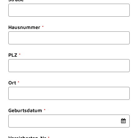
Frag Sina
Unsere digitaler Assistentin Sina berät Sie
jederzeit ganz ohne Wartezeit. Sie versteht zwar
Hausnummer
*
noch nicht alles perfekt, lernt aber ständig dazu.
PLZ
Herzlich willkommen bei der BKK SBH! Wie
*
kann ich Ihnen helfen?
Ort
*
Geburtsdatum
*