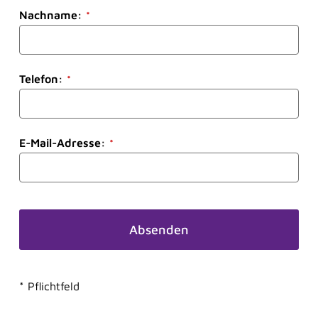
Nachname:
*
Telefon:
*
E-Mail-Adresse:
*
Absenden
Dieses
Feld
* Pflichtfeld
sollte
nicht