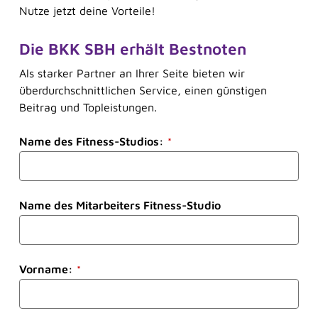
Unsere digitaler Assistentin Sina berät Sie
Nutze jetzt deine Vorteile!
jederzeit ganz ohne Wartezeit. Sie versteht zwar
noch nicht alles perfekt, lernt aber ständig dazu.
Die BKK SBH erhält Bestnoten
Als starker Partner an Ihrer Seite bieten wir
überdurchschnittlichen Service, einen günstigen
Herzlich willkommen bei der BKK SBH! Wie
Beitrag und Topleistungen.
kann ich Ihnen helfen?
Name des Fitness-Studios:
*
Name des Mitarbeiters Fitness-Studio
Vorname:
*