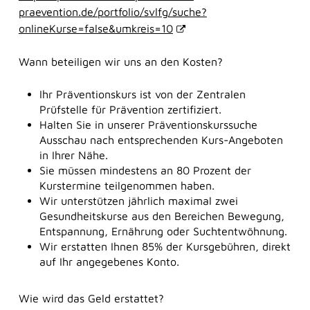
noch nicht alles perfekt, lernt aber ständig dazu.
praevention.de/portfolio/svlfg/suche?
onlineKurse=false&umkreis=10
Wann beteiligen wir uns an den Kosten?
Herzlich willkommen bei der BKK SBH! Wie
kann ich Ihnen helfen?
Ihr Präventionskurs ist von der Zentralen
Prüfstelle für Prävention zertifiziert.
Halten Sie in unserer Präventionskurssuche
Ausschau nach entsprechenden Kurs-Angeboten
in Ihrer Nähe.
Sie müssen mindestens an 80 Prozent der
Kurstermine teilgenommen haben.
Wir unterstützen jährlich maximal zwei
Gesundheitskurse aus den Bereichen Bewegung,
Entspannung, Ernährung oder Suchtentwöhnung.
Wir erstatten Ihnen 85% der Kursgebühren, direkt
auf Ihr angegebenes Konto.
Wie wird das Geld erstattet?