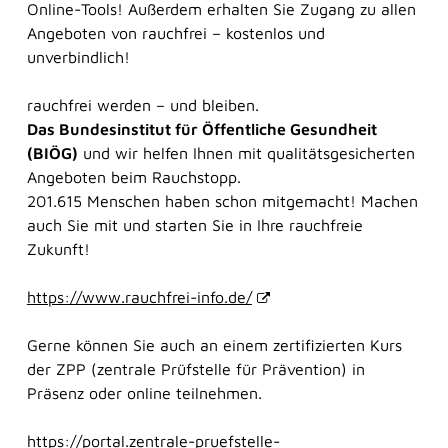
Online-Tools! Außerdem erhalten Sie Zugang zu allen
Angeboten von rauchfrei – kostenlos und
unverbindlich!
rauchfrei werden – und bleiben.
Das Bundesinstitut für Öffentliche Gesundheit
Frag Sina
Sina
(BIÖG)
und wir helfen Ihnen mit qualitätsgesicherten
Angeboten beim Rauchstopp.
201.615 Menschen haben schon mitgemacht! Machen
auch Sie mit und starten Sie in Ihre rauchfreie
Zukunft!
https://www.rauchfrei-info.de/
Gerne können Sie auch an einem zertifizierten Kurs
der ZPP (zentrale Prüfstelle für Prävention) in
Frag Sina
Präsenz oder online teilnehmen.
Unsere digitaler Assistentin Sina berät Sie
jederzeit ganz ohne Wartezeit. Sie versteht zwar
https://portal.zentrale-pruefstelle-