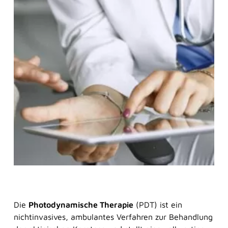
Frag Sina
Sina
Frag Sina
Unsere digitaler Assistentin Sina berät Sie
jederzeit ganz ohne Wartezeit. Sie versteht zwar
noch nicht alles perfekt, lernt aber ständig dazu.
Die
Photodynamische Therapie
(PDT) ist ein
nichtinvasives, ambulantes Verfahren zur Behandlung