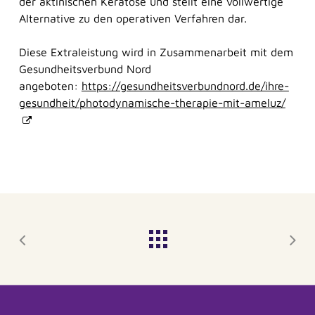
der aktinischen Keratose und stellt eine vollwertige
Herzlich willkommen bei der BKK SBH! Wie
Alternative zu den operativen Verfahren dar.
kann ich Ihnen helfen?
Diese Extraleistung wird in Zusammenarbeit mit dem
Gesundheitsverbund Nord
angeboten:
https://gesundheitsverbundnord.de/ihre-
gesundheit/photodynamische-therapie-mit-ameluz/