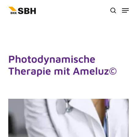
Zum
Menu
Hauptinhalt
suche
springen
Photodynamische
Therapie mit Ameluz©