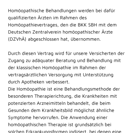
Homöopathische Behandlungen werden bei dafür
qualifizierten Ärzten im Rahmen des
Frag Sina
Homöopathievertrages, den die BKK SBH mit dem
Deutschen Zentralverein homöopathischer Ärzte
Unsere digitaler Assistentin Sina berät Sie
(DZVhÄ) abgeschlossen hat, übernommen.
jederzeit ganz ohne Wartezeit. Sie versteht zwar
noch nicht alles perfekt, lernt aber ständig dazu.
Durch diesen Vertrag wird für unsere Versicherten der
Zugang zu adäquater Beratung und Behandlung mit
der klassischen Homöopathie im Rahmen der
Herzlich willkommen bei der BKK SBH! Wie
vertragsärztlichen Versorgung mit Unterstützung
kann ich Ihnen helfen?
durch Apotheken verbessert.
Die Homöopathie ist eine Behandlungsmethode der
besonderen Therapierichtung, die Krankheiten mit
potenzierten Arzneimitteln behandelt, die beim
Gesunden dem Krankheitsbild möglichst ähnliche
Symptome hervorrufen. Die Anwendung einer
homöopathischen Therapie ist grundsätzlich bei
solchen Erkrankungsformen indiziert, bei denen eine