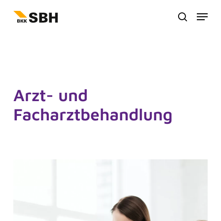
Zum
Menu
Hauptinhalt
suche
springen
Arzt- und
Facharztbehandlung