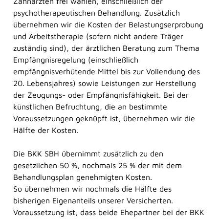
Zahnärzten frei wählen, einschließlich der
psychotherapeutischen Behandlung. Zusätzlich
übernehmen wir die Kosten der Belastungserprobung
und Arbeitstherapie (sofern nicht andere Träger
Herzlich willkommen bei der BKK SBH! Wie
zuständig sind), der ärztlichen Beratung zum Thema
kann ich Ihnen helfen?
Empfängnisregelung (einschließlich
empfängnisverhütende Mittel bis zur Vollendung des
20. Lebensjahres) sowie Leistungen zur Herstellung
der Zeugungs- oder Empfängnisfähigkeit. Bei der
künstlichen Befruchtung, die an bestimmte
Voraussetzungen geknüpft ist, übernehmen wir die
Hälfte der Kosten.
Die BKK SBH übernimmt zusätzlich zu den
gesetzlichen 50 %, nochmals 25 % der mit dem
Behandlungsplan genehmigten Kosten.
So übernehmen wir nochmals die Hälfte des
bisherigen Eigenanteils unserer Versicherten.
Voraussetzung ist, dass beide Ehepartner bei der BKK