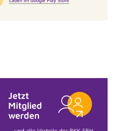
Laden im Google Play Store
Jetzt
Mitglied
werden
... und alle Vorteile der BKK SBH