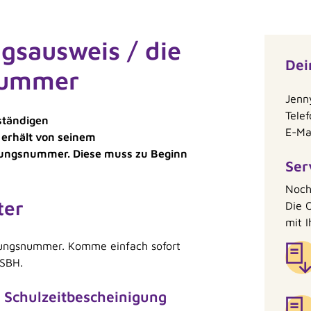
gsausweis / die
Dei
nummer
Jenn
Tele
ständigen
E-Ma
 erhält von seinem
erungsnummer. Diese muss zu Beginn
Ser
Noch
ter
Die O
mit 
erungsnummer. Komme einfach sofort
 SBH.
e Schulzeitbescheinigung