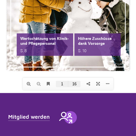
Frag Sina
Unsere digitaler Assistentin Sina berät Sie
jederzeit ganz ohne Wartezeit. Sie versteht zwar
noch nicht alles perfekt, lernt aber ständig dazu.
Herzlich willkommen bei der BKK SBH! Wie
Mitglied werden
kann ich Ihnen helfen?